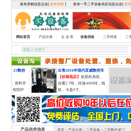
网站首页
产品分类
企 业 库
设备回收
二手镗床
二
火61125数控
出售2016年现代亚威数控车
【价格电议】
发那科系统，
11年，资料齐
自重2.7吨，转速4000转，线
3000，有防护
轨，卡盘6寸。
的。
产品供求信息
首页
>
产品分类
>
二手设备
> 二手数控龙门