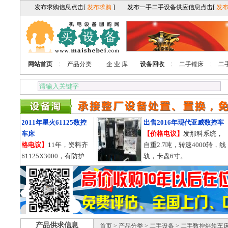
网站首页
产品分类
企 业 库
设备回收
二手镗床
二
出售2011年星火61125数控
出售2016年现代亚威数控车
卧式车床
【价格电议】
发那科系统，
【价格电议】
11年，资料齐
自重2.7吨，转速4000转，线
全，61125X3000，有防护
轨，卡盘6寸。
罩，导轨755的。
产品供求信息
首页
>
产品分类
>
二手设备
> 二手数控斜轨车