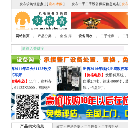
网站首页
产品分类
企 业 库
设备回收
二手镗床
二
出售2011年星火61125数控
出售2016年现代亚威数控车
卧式车床
【价格电议】
发那科系统，
【价格电议】
11年，资料齐
自重2.7吨，转速4000转，线
全，61125X3000，有防护
轨，卡盘6寸。
罩，导轨755的。
产品供求信息
首页
>
产品分类
>
二手设备
> 二手深孔钻