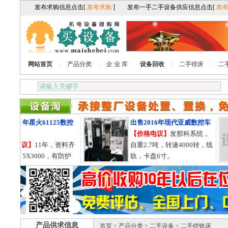
网站首页
产品分类
企 业 库
设备回收
二手镗床
二
2011年星火61125数控
出售2016年现代亚威数控车
车床
【价格电议】
发那科系统，
格电议】
11年，资料齐
自重2.7吨，转速4000转，线
61125X3000，有防护
轨，卡盘6寸。
导轨755的。
产品供求信息
首页
>
产品分类
>
二手设备
> 二手镗铣床