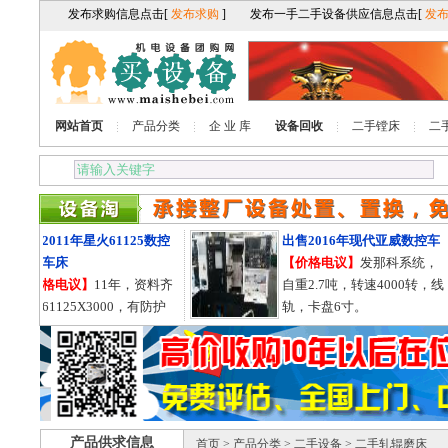
网站首页
产品分类
企 业 库
设备回收
二手镗床
二
出售2011年星火61125数控
出售2016年现代亚威数控车
卧式车床
【价格电议】
发那科系统，
【价格电议】
11年，资料齐
自重2.7吨，转速4000转，线
全，61125X3000，有防护
轨，卡盘6寸。
罩，导轨755的。
产品供求信息
首页
>
产品分类
>
二手设备
> 二手轧辊磨床