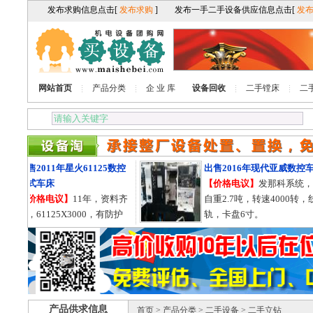
网站首页
产品分类
企 业 库
设备回收
二手镗床
二
出售2011年星火61125数控
出售2016年现代亚威数控车
卧式车床
【价格电议】
发那科系统，
【价格电议】
11年，资料齐
自重2.7吨，转速4000转，线
全，61125X3000，有防护
轨，卡盘6寸。
罩，导轨755的。
产品供求信息
首页
>
产品分类
>
二手设备
> 二手立钻