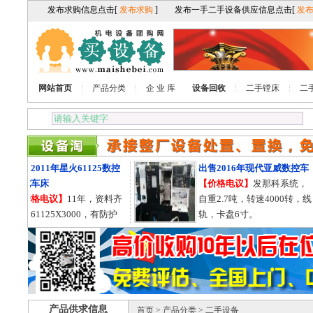
网站首页
产品分类
企 业 库
设备回收
二手镗床
二
出售2011年星火61125数控
出售2016年现代亚威数控车
卧式车床
【价格电议】
发那科系统，
【价格电议】
11年，资料齐
自重2.7吨，转速4000转，线
全，61125X3000，有防护
轨，卡盘6寸。
罩，导轨755的。
产品供求信息
首页
>
产品分类
> 二手设备