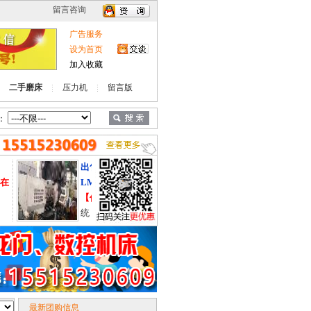
广告服务
设为首页
加入收藏
二手磨床
压力机
留言版
：
出售翌高龙门加工中心YG-
出售济南二机J
在
LM2517
双点压力机
【价格电议】
三菱M70系
【价格电议】
统，工作台2.5米X1.5米，在
气垫移动工作台
位使用中，硬轨。
米，价格合适
系。
最新团购信息