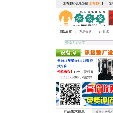
网站首页
产品分类
企 业 库
出售2011年星火61125数控
卧式车床
【价格电议】
11年，资料齐
全，61125X3000，有防护
罩，导轨755的。
产品供求信息
首页
>
产品