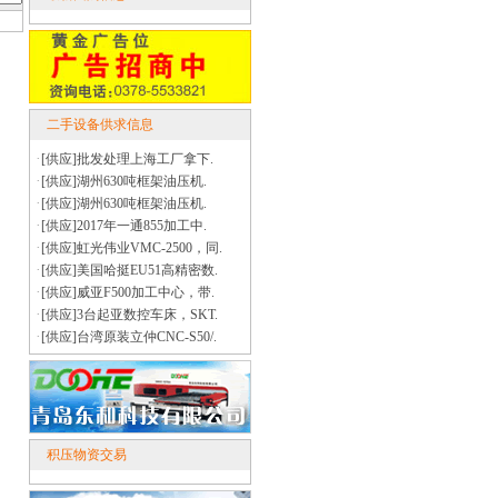
二手设备供求信息
·
[供应]批发处理上海工厂拿下.
·
[供应]湖州630吨框架油压机.
·
[供应]湖州630吨框架油压机.
·
[供应]2017年一通855加工中.
·
[供应]虹光伟业VMC-2500，同.
·
[供应]美国哈挺EU51高精密数.
·
[供应]威亚F500加工中心，带.
·
[供应]3台起亚数控车床，SKT.
·
[供应]台湾原装立仲CNC-S50/.
积压物资交易