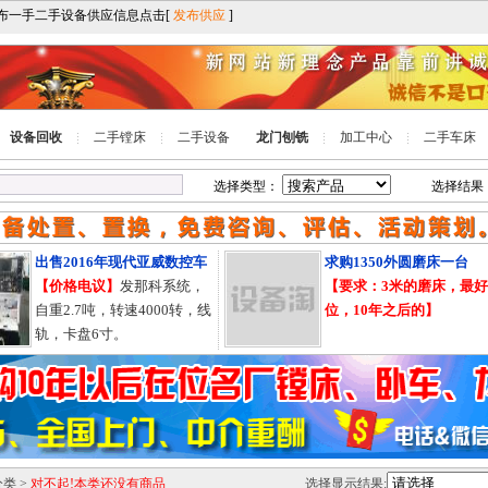
设备回收
二手镗床
二手设备
龙门刨铣
加工中心
二手车床
选择类型：
选择结果
出售2016年现代亚威数控车
求购1350外圆磨床一台
【价格电议】
发那科系统，
【要求：3米的磨床，最好
自重2.7吨，转速4000转，线
位，10年之后的】
轨，卡盘6寸。
分类
>
对不起!本类还没有商品
选择显示结果: