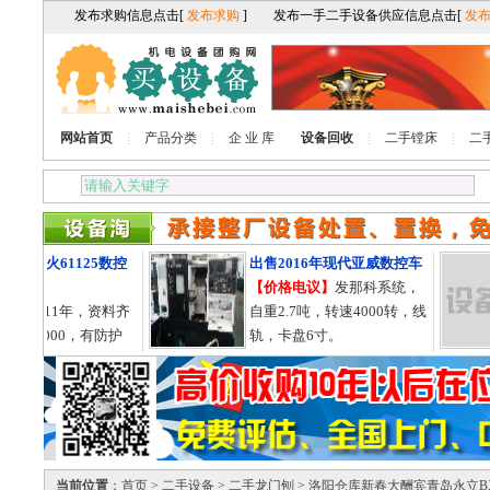
网站首页
产品分类
企 业 库
设备回收
二手镗床
二
1年星火61125数控
出售2016年现代亚威数控车
【价格电议】
发那科系统，
议】
11年，资料齐
自重2.7吨，转速4000转，线
25X3000，有防护
轨，卡盘6寸。
755的。
当前位置
：
首页
>
二手设备
>
二手龙门刨
> 洛阳仓库新春大酬宾青岛永立BXM