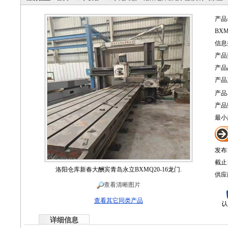
产品
BXM
信息
产品
产品
产品
产品
产品
最小
发布
截止
洛阳仓库新春大酬宾青岛永立BXMQ20-16龙门.
供应
查看清晰图片
查看其它同类产品
详细信息