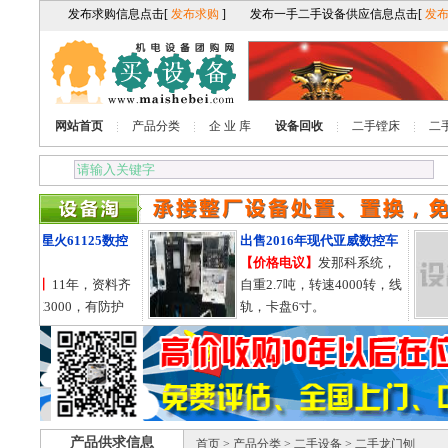
网站首页
产品分类
企 业 库
设备回收
二手镗床
二
11年星火61125数控
出售2016年现代亚威数控车
床
【价格电议】
发那科系统，
电议】
11年，资料齐
自重2.7吨，转速4000转，线
125X3000，有防护
轨，卡盘6寸。
轨755的。
产品供求信息
首页
>
产品分类
>
二手设备
> 二手龙门刨