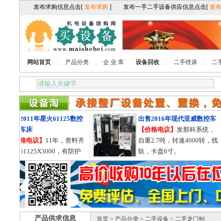
网站首页
产品分类
企 业 库
设备回收
二手镗床
二
出售2011年星火61125数控
出售2016年现代亚威数控车
卧式车床
【价格电议】
发那科系统，
【价格电议】
11年，资料齐
自重2.7吨，转速4000转，线
全，61125X3000，有防护
轨，卡盘6寸。
罩，导轨755的。
产品供求信息
首页
>
产品分类
>
二手设备
> 二手龙门刨