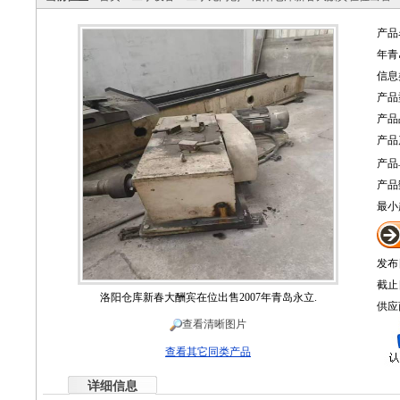
产品
年青
信息
产品
产品
产品
产品
产品
最小
发布
截止
洛阳仓库新春大酬宾在位出售2007年青岛永立.
供应
查看清晰图片
查看其它同类产品
详细信息