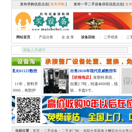
网站首页
产品分类
企 业 库
设备回收
二手镗床
二
11年星火61125数控
出售2016年现代亚威数控车
床
【价格电议】
发那科系统，
电议】
11年，资料齐
自重2.7吨，转速4000转，线
125X3000，有防护
轨，卡盘6寸。
755的。
当前位置
：
首页
>
二手设备
>
二手龙门刨
> 洛阳仓库新春大酬宾在位出售20